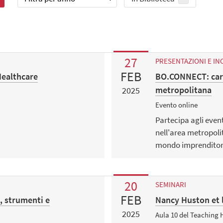
27
PRESENTAZIONI E IN
FEB
Healthcare
BO.CONNECT: carr
metropolitana
2025
Evento online
Partecipa agli even
nell'area metropoli
mondo imprenditoria
20
SEMINARI
FEB
i, strumenti e
Nancy Huston et l
2025
Aula 10 del Teaching