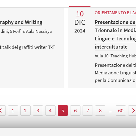
10
ORIENTAMENTO E L
DIC
graphy and Writing
Presentazione dei 
Triennale in Medi
2024
ini, 5 Forlì & Aula Nassirya
Lingue e Tecnolo
interculturale
talk del graffiti writer TxT
Aula 10, Teaching Hu
Presentazione dei ti
Mediazione Linguist
per la Comunicazion
1
2
3
4
5
6
7
8
...
60