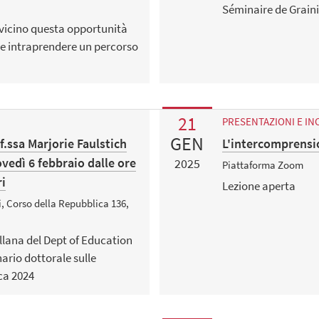
Séminaire de Grain
 vicino questa opportunità
 e intraprendere un percorso
21
PRESENTAZIONI E IN
GEN
f.ssa Marjorie Faulstich
L'intercomprensi
vedì 6 febbraio dalle ore
2025
Piattaforma Zoom
ri
Lezione aperta
i, Corso della Repubblica 136,
ellana del Dept of Education
ario dottorale sulle
ca 2024