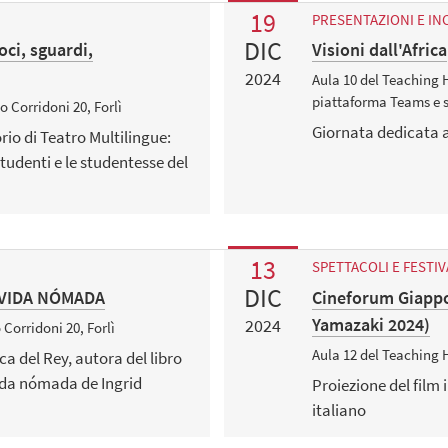
19
PRESENTAZIONI E IN
DIC
oci, sguardi,
Visioni dall'Africa
2024
Aula 10 del Teaching H
piattaforma Teams e s
o Corridoni 20, Forlì
Giornata dedicata a
rio di Teatro Multilingue:
tudenti e le studentesse del
13
SPETTACOLI E FESTIV
DIC
 VIDA NÓMADA
Cineforum Giappo
Yamazaki 2024)
2024
 Corridoni 20, Forlì
Aula 12 del Teaching
a del Rey, autora del libro
 vida nómada de Ingrid
Proiezione del film i
italiano