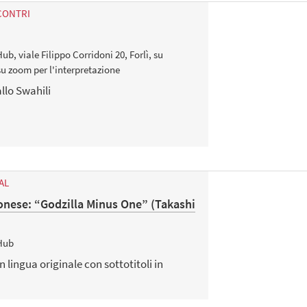
CONTRI
ub, viale Filippo Corridoni 20, Forlì, su
u zoom per l'interpretazione
llo Swahili
AL
nese: “Godzilla Minus One” (Takashi
 Hub
n lingua originale con sottotitoli in