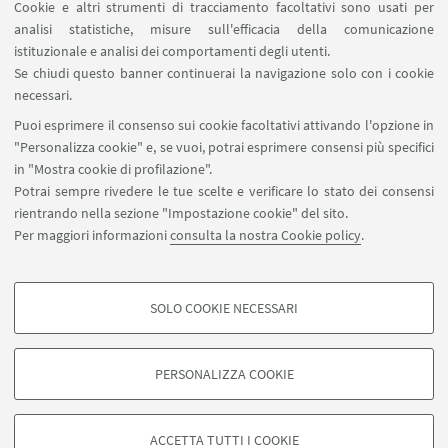
Cookie e altri strumenti di tracciamento facoltativi sono usati per
analisi statistiche, misure sull'efficacia della comunicazione
SEGUI IL DIPARTIMENTO SU:
istituzionale e analisi dei comportamenti degli utenti.
Se chiudi questo banner continuerai la navigazione solo con i cookie
necessari.
SEGUI UNIBO SU:
Puoi esprimere il consenso sui cookie facoltativi attivando l'opzione in
"Personalizza cookie" e, se vuoi, potrai esprimere consensi più specifici
in "Mostra cookie di profilazione".
Potrai sempre rivedere le tue scelte e verificare lo stato dei consensi
rientrando nella sezione "Impostazione cookie" del sito.
APP:
Per maggiori informazioni
consulta la nostra Cookie policy
.
SOLO COOKIE NECESSARI
COOKIE DI PROFILAZIONE - FACOLTATIVI
©Copyright 2026 - ALMA MATER STUDIORUM - Università di
Si tratta di cookie utilizzati per analizzare le caratteristiche della navigazione
PERSONALIZZA COOKIE
Bologna - Via Zamboni, 33 - 40126 Bologna - PI: 01131710376 - CF:
degli utenti, creare profili in base al loro comportamento sul sito, per analisi
80007010376
di marketing.
Privacy
Note legali
Informazioni sul sito e accessibilità
Mostra cookie di profilazione
ACCETTA TUTTI I COOKIE
Impostazioni Cookie