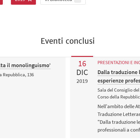
Eventi conclusi
16
PRESENTAZIONI E IN
olta il monolinguismo’
DIC
Dalla traduzione l
la Repubblica, 136
esperienze profes
2019
Sala del Consiglio del
Corso della Repubblica
Nell'ambito delle A
Traduzione Letterar
"Dalla traduzione le
professionali a con