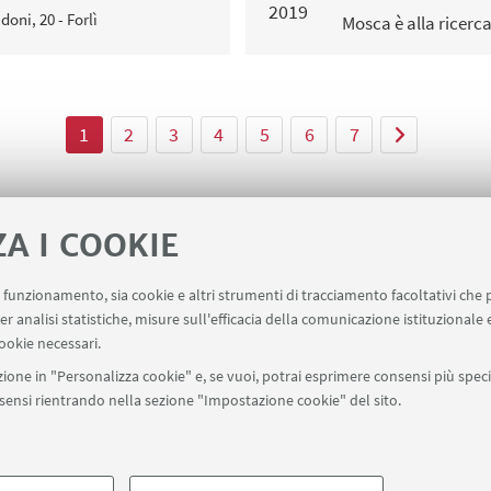
2019
doni, 20 - Forlì
Mosca è alla ricerc
1
2
3
4
5
6
7
ZA I COOKIE
uo funzionamento, sia cookie e altri strumenti di tracciamento facoltativi che 
er analisi statistiche, misure sull'efficacia della comunicazione istituzionale
ookie necessari.
ione in "Personalizza cookie" e, se vuoi, potrai esprimere consensi più specif
onsensi rientrando nella sezione "Impostazione cookie" del sito.
SEGUI UNIBO SU:
a - Via Zamboni, 33 - 40126 Bologna - PI: 01131710376 - CF: 800070103