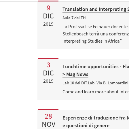
9
Translation and Interpreting S
DIC
Aula 7 del TH
2019
La Prof.ssa Ilse Feinauer docente 
Stellenbosch terrà una conferenza
Interpreting Studies in Africa"
3
Lunchtime opportunities - Fl
DIC
> Mag News
2019
Lab 10 del DIT.Lab, Via B. Lombardini,
Come and learn more about intere
28
Esperienze di traduzione fra l
NOV
e questioni di genere