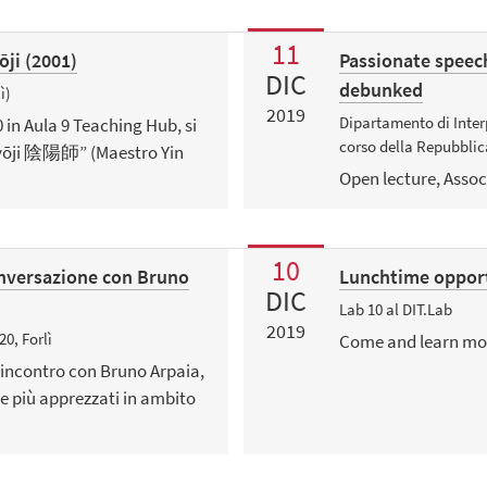
11
ji (2001)
Passionate speec
DIC
debunked
ì)
2019
Dipartamento di Inter
 in Aula 9 Teaching Hub, si
corso della Repubblica
nmyōji 陰陽師” (Maestro Yin
Open lecture, Assoc
10
onversazione con Bruno
Lunchtime opport
DIC
Lab 10 al DIT.Lab
2019
0, Forlì
Come and learn more
’incontro con Bruno Arpaia,
 e più apprezzati in ambito