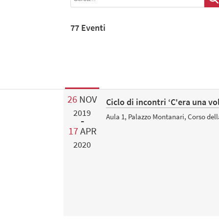
77 Eventi
26
NOV
Ciclo di incontri ‘C'era una v
2019
Aula 1, Palazzo Montanari, Corso del
17
APR
2020