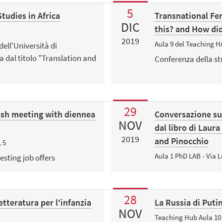
5
tudies in Africa
Transnational Fem
DIC
this? and How did
2019
Aula 9 del Teaching Hu
dell'Università di
 dal titolo "Translation and
Conferenza della st
29
ash meeting with diennea
Conversazione sull
NOV
dal libro di Laur
2019
and Pinocchio
 5
Aula 1 PhD LAB - Via L
sting job offers
28
etteratura per l'infanzia
La Russia di Puti
NOV
Teaching Hub Aula 10