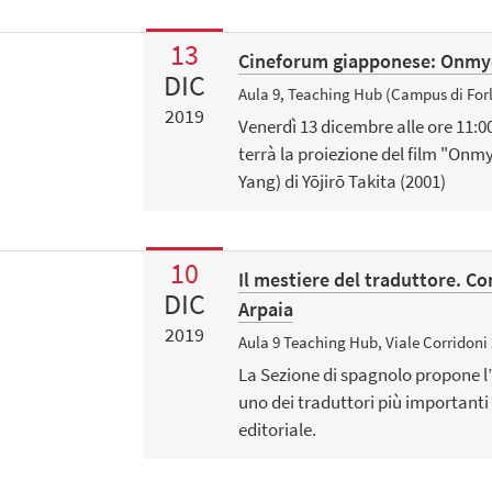
13
Cineforum giapponese: Onmyō
DIC
Aula 9, Teaching Hub (Campus di Forl
2019
Venerdì 13 dicembre alle ore 11:00
terrà la proiezione del film "O
Yang) di Yōjirō Takita (2001)
10
Il mestiere del traduttore. C
DIC
Arpaia
2019
Aula 9 Teaching Hub, Viale Corridoni 2
La Sezione di spagnolo propone l
uno dei traduttori più importanti
editoriale.