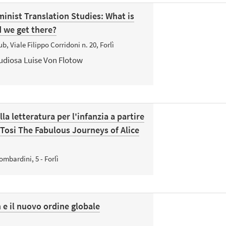
inist Translation Studies: What is
 we get there?
b, Viale Filippo Corridoni n. 20, Forlì
udiosa Luise Von Flotow
a letteratura per l'infanzia a partire
a Tosi The Fabulous Journeys of Alice
ombardini, 5 - Forlì
n e il nuovo ordine globale