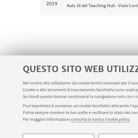
2019
Aula 16 del Teaching Hub - Viale Corri
QUESTO SITO WEB UTILIZ
Nel nostro sito utilizziamo sia cookie tecnici necessari per il s
Contatti
Area riservata
Area DIT
Cookie e altri strumenti di tracciamento facoltativi sono usati p
LINK UTILI
Se chiudi questo banner continuerai la navigazione solo con i c
Puoi esprimere il consenso sui cookie facoltativi attivando l'opz
Potrai sempre rivedere le tue scelte e verificare lo stato dei c
SEGUI IL DIPARTIMENTO SU:
Per maggiori informazioni
consulta la nostra Cookie policy
.
©Copyright 2026 - ALMA MATER STUDIORUM - Università di Bologn