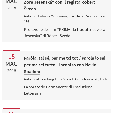
MAG
Zora Jesenská" con il regista Róbert
2018
Šveda
Aula 1 di Palazzo Montanari, c.so della Repubblica n.
136
Proiezione del film "PRIMA - la traduttrice Zora
Jesenská" di Róbert Šveda
15
Parôla, tal sé, par me tci tot / Parola lo sai
MAG
per me sei tutto - Incontro con Nevio
2018
Spadoni
Aula 7 del Teaching Hub, Viale F. Corridoni n. 20, Forlì
Laboratorio Permanente di Traduzione
Letteraria