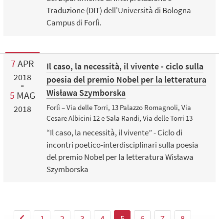
Traduzione (DIT) dell'Università di Bologna –
Campus di Forlì.
7
APR
Il caso, la necessità, il vivente - ciclo sulla
2018
poesia del premio Nobel per la letteratura
Wisława Szymborska
5
MAG
Forlì – Via delle Torri, 13 Palazzo Romagnoli, Via
2018
Cesare Albicini 12 e Sala Randi, Via delle Torri 13
“Il caso, la necessità, il vivente” - Ciclo di
incontri poetico-interdisciplinari sulla poesia
del premio Nobel per la letteratura Wisława
Szymborska
1
2
3
4
5
6
7
8