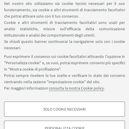
Nel nostro sito utilizziamo sia cookie tecnici necessari per il suo
Area riservata
funzionamento, sia cookie e altri strumenti di tracciamento facoltativi
Area DIT
che potrai attivare solo con il tuo consenso.
Cookie e altri strumenti di tracciamento facoltativi sono usati per
analisi statistiche, misure sull'efficacia della comunicazione
SEGUI IL DIPARTIMENTO SU:
istituzionale e analisi dei comportamenti degli utenti.
Se chiudi questo banner continuerai la navigazione solo con i cookie
necessari.
SEGUI UNIBO SU:
Puoi esprimere il consenso sui cookie facoltativi attivando l'opzione in
"Personalizza cookie" e, se vuoi, potrai esprimere consensi più specifici
in "Mostra cookie di profilazione".
Potrai sempre rivedere le tue scelte e verificare lo stato dei consensi
rientrando nella sezione "Impostazione cookie" del sito.
APP:
Per maggiori informazioni
consulta la nostra Cookie policy
.
SOLO COOKIE NECESSARI
COOKIE DI PROFILAZIONE - FACOLTATIVI
©Copyright 2026 - ALMA MATER STUDIORUM - Università di
Si tratta di cookie utilizzati per analizzare le caratteristiche della navigazione
Bologna - Via Zamboni, 33 - 40126 Bologna - PI: 01131710376 - CF:
PERSONALIZZA COOKIE