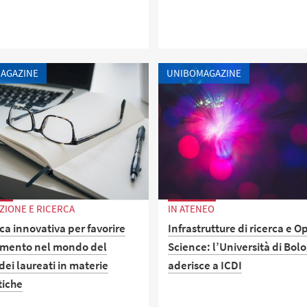
a mostra digitale sul profilo
ram UniboPer.
AGAZINE
UNIBOMAGAZINE
ZIONE E RICERCA
IN ATENEO
ca innovativa per favorire
Infrastrutture di ricerca e 
rimento nel mondo del
Science: l’Università di Bol
dei laureati in materie
aderisce a ICDI
tiche