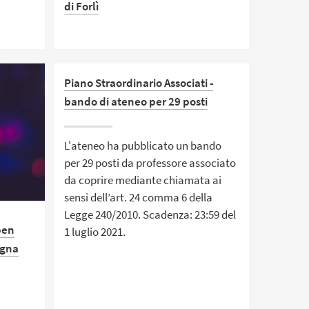
di Forlì
Il più alto rappresentante
diplomatico della Repubblica
Piano Straordinario Associati -
Federale di Germania in Italia ha
bando di ateneo per 29 posti
visitato il campus universitario su
invito del Dipartimento di
Interpretazione e Traduzione (DIT)
L'ateneo ha pubblicato un bando
per 29 posti da professore associato
da coprire mediante chiamata ai
sensi dell’art. 24 comma 6 della
Legge 240/2010. Scadenza: 23:59 del
Open
1 luglio 2021.
ogna