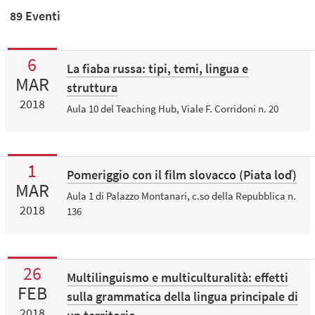
89 Eventi
6
La fiaba russa: tipi, temi, lingua e
MAR
struttura
2018
Aula 10 del Teaching Hub, Viale F. Corridoni n. 20
1
Pomeriggio con il film slovacco (Piata loď)
MAR
Aula 1 di Palazzo Montanari, c.so della Repubblica n.
2018
136
26
Multilinguismo e multiculturalità: effetti
FEB
sulla grammatica della lingua principale di
2018