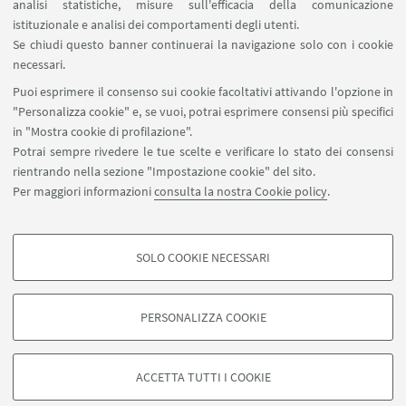
analisi statistiche, misure sull'efficacia della comunicazione
SEGUI IL DIPARTIMENTO SU:
istituzionale e analisi dei comportamenti degli utenti.
Se chiudi questo banner continuerai la navigazione solo con i cookie
necessari.
SEGUI UNIBO SU:
Puoi esprimere il consenso sui cookie facoltativi attivando l'opzione in
"Personalizza cookie" e, se vuoi, potrai esprimere consensi più specifici
in "Mostra cookie di profilazione".
Potrai sempre rivedere le tue scelte e verificare lo stato dei consensi
rientrando nella sezione "Impostazione cookie" del sito.
APP:
Per maggiori informazioni
consulta la nostra Cookie policy
.
SOLO COOKIE NECESSARI
COOKIE DI PROFILAZIONE - FACOLTATIVI
©Copyright 2026 - ALMA MATER STUDIORUM - Università di
Si tratta di cookie utilizzati per analizzare le caratteristiche della navigazione
Bologna - Via Zamboni, 33 - 40126 Bologna - PI: 01131710376 - CF:
PERSONALIZZA COOKIE
degli utenti, creare profili in base al loro comportamento sul sito, per analisi
80007010376
di marketing.
Privacy
Note legali
Informazioni sul sito e accessibilità
Mostra cookie di profilazione
Impostazioni Cookie
ACCETTA TUTTI I COOKIE
Google/Youtube Video