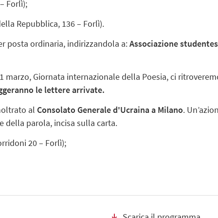
 Forlì);
ella Repubblica, 136 – Forlì).
per posta ordinaria, indirizzandola a:
Associazione studentes
 21 marzo, Giornata internazionale della Poesia, ci ritroverem
ggeranno le lettere arrivate.
noltrato al
Consolato Generale d'Ucraina a Milano
. Un’azio
 della parola, incisa sulla carta.
ridoni 20 – Forlì);
Scarica il programma