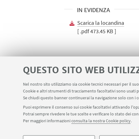
IN EVIDENZA
Scarica la locandina
[ .pdf 473.45 KB ]
QUESTO SITO WEB UTILIZ
Nel nostro sito utilizziamo sia cookie tecnici necessari per il s
Contatti
Area riservata
Area DIT
Cookie e altri strumenti di tracciamento facoltativi sono usati p
LINK UTILI
Se chiudi questo banner continuerai la navigazione solo con i c
Puoi esprimere il consenso sui cookie facoltativi attivando l'opz
Potrai sempre rivedere le tue scelte e verificare lo stato dei c
SEGUI IL DIPARTIMENTO SU:
Per maggiori informazioni
consulta la nostra Cookie policy
.
©Copyright 2026 - ALMA MATER STUDIORUM - Università di Bologn