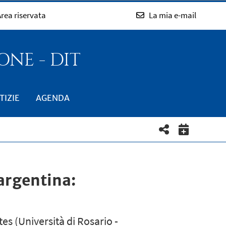
rea riservata
La mia e-mail
NE - DIT
TIZIE
AGENDA
 argentina:
es (Università di Rosario -