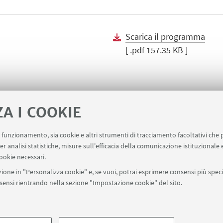
Scarica il programma
[ .pdf 157.35 KB ]
ZA I COOKIE
uo funzionamento, sia cookie e altri strumenti di tracciamento facoltativi che 
er analisi statistiche, misure sull'efficacia della comunicazione istituzionale
ookie necessari.
ione in "Personalizza cookie" e, se vuoi, potrai esprimere consensi più specif
onsensi rientrando nella sezione "Impostazione cookie" del sito.
SEGUI UNIBO SU:
a - Via Zamboni, 33 - 40126 Bologna - PI: 01131710376 - CF: 800070103