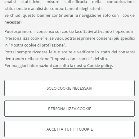
analisi statistiche, misure sull'efficacia della comunicazione
SEGUI IL DIPARTIMENTO SU:
istituzionale e analisi dei comportamenti degli utenti.
Se chiudi questo banner continuerai la navigazione solo con i cookie
necessari.
SEGUI UNIBO SU:
Puoi esprimere il consenso sui cookie facoltativi attivando l'opzione in
"Personalizza cookie" e, se vuoi, potrai esprimere consensi più specifici
in "Mostra cookie di profilazione".
Potrai sempre rivedere le tue scelte e verificare lo stato dei consensi
rientrando nella sezione "Impostazione cookie" del sito.
APP:
Per maggiori informazioni
consulta la nostra Cookie policy
.
SOLO COOKIE NECESSARI
COOKIE DI PROFILAZIONE - FACOLTATIVI
©Copyright 2026 - ALMA MATER STUDIORUM - Università di
Si tratta di cookie utilizzati per analizzare le caratteristiche della navigazione
Bologna - Via Zamboni, 33 - 40126 Bologna - PI: 01131710376 - CF:
PERSONALIZZA COOKIE
degli utenti, creare profili in base al loro comportamento sul sito, per analisi
80007010376
di marketing.
Privacy
Note legali
Informazioni sul sito e accessibilità
Mostra cookie di profilazione
Impostazioni Cookie
ACCETTA TUTTI I COOKIE
Google/Youtube Video