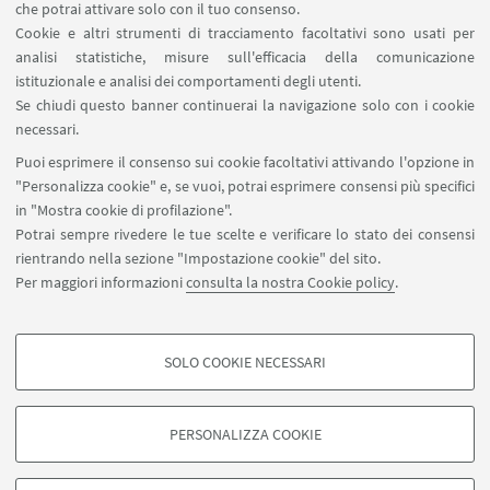
Area DIT
che potrai attivare solo con il tuo consenso.
Cookie e altri strumenti di tracciamento facoltativi sono usati per
analisi statistiche, misure sull'efficacia della comunicazione
SEGUI IL DIPARTIMENTO SU:
istituzionale e analisi dei comportamenti degli utenti.
Se chiudi questo banner continuerai la navigazione solo con i cookie
necessari.
SEGUI UNIBO SU:
Puoi esprimere il consenso sui cookie facoltativi attivando l'opzione in
"Personalizza cookie" e, se vuoi, potrai esprimere consensi più specifici
in "Mostra cookie di profilazione".
Potrai sempre rivedere le tue scelte e verificare lo stato dei consensi
rientrando nella sezione "Impostazione cookie" del sito.
APP:
Per maggiori informazioni
consulta la nostra Cookie policy
.
SOLO COOKIE NECESSARI
COOKIE DI PROFILAZIONE - FACOLTATIVI
©Copyright 2026 - ALMA MATER STUDIORUM - Università di
Si tratta di cookie utilizzati per analizzare le caratteristiche della navigazione
Bologna - Via Zamboni, 33 - 40126 Bologna - PI: 01131710376 - CF:
PERSONALIZZA COOKIE
degli utenti, creare profili in base al loro comportamento sul sito, per analisi
80007010376
di marketing.
Privacy
Note legali
Informazioni sul sito e accessibilità