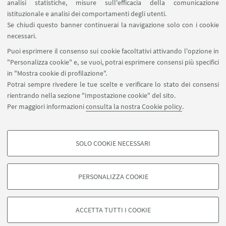
analisi statistiche, misure sull'efficacia della comunicazione
SEGUI IL DIPARTIMENTO SU:
istituzionale e analisi dei comportamenti degli utenti.
Se chiudi questo banner continuerai la navigazione solo con i cookie
necessari.
SEGUI UNIBO SU:
Puoi esprimere il consenso sui cookie facoltativi attivando l'opzione in
"Personalizza cookie" e, se vuoi, potrai esprimere consensi più specifici
in "Mostra cookie di profilazione".
Potrai sempre rivedere le tue scelte e verificare lo stato dei consensi
rientrando nella sezione "Impostazione cookie" del sito.
APP:
Per maggiori informazioni
consulta la nostra Cookie policy
.
SOLO COOKIE NECESSARI
COOKIE DI PROFILAZIONE - FACOLTATIVI
©Copyright 2026 - ALMA MATER STUDIORUM - Università di
Si tratta di cookie utilizzati per analizzare le caratteristiche della navigazione
Bologna - Via Zamboni, 33 - 40126 Bologna - PI: 01131710376 - CF:
PERSONALIZZA COOKIE
degli utenti, creare profili in base al loro comportamento sul sito, per analisi
80007010376
di marketing.
Privacy
Note legali
Informazioni sul sito e accessibilità
Mostra cookie di profilazione
Impostazioni Cookie
ACCETTA TUTTI I COOKIE
Google/Youtube Video