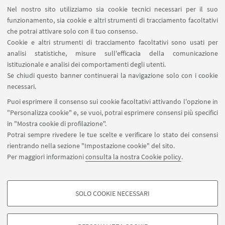
Contatti
Nel nostro sito utilizziamo sia cookie tecnici necessari per il suo
Area riservata
funzionamento, sia cookie e altri strumenti di tracciamento facoltativi
Area DIT
che potrai attivare solo con il tuo consenso.
Cookie e altri strumenti di tracciamento facoltativi sono usati per
analisi statistiche, misure sull'efficacia della comunicazione
SEGUI IL DIPARTIMENTO SU:
istituzionale e analisi dei comportamenti degli utenti.
Se chiudi questo banner continuerai la navigazione solo con i cookie
necessari.
SEGUI UNIBO SU:
Puoi esprimere il consenso sui cookie facoltativi attivando l'opzione in
"Personalizza cookie" e, se vuoi, potrai esprimere consensi più specifici
in "Mostra cookie di profilazione".
Potrai sempre rivedere le tue scelte e verificare lo stato dei consensi
rientrando nella sezione "Impostazione cookie" del sito.
APP:
Per maggiori informazioni
consulta la nostra Cookie policy
.
SOLO COOKIE NECESSARI
COOKIE DI PROFILAZIONE - FACOLTATIVI
©Copyright 2026 - ALMA MATER STUDIORUM - Università di
Si tratta di cookie utilizzati per analizzare le caratteristiche della navigazione