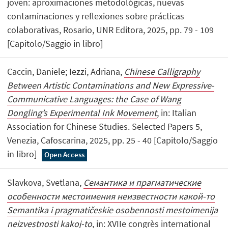
joven: aproximaciones metodológicas, nuevas
contaminaciones y reflexiones sobre prácticas
colaborativas, Rosario, UNR Editora, 2025, pp. 79 - 109
[Capitolo/Saggio in libro]
Caccin, Daniele; Iezzi, Adriana,
Chinese Calligraphy
Between Artistic Contaminations and New Expressive-
Communicative Languages: the Case of Wang
Dongling’s Experimental Ink Movement
, in: Italian
Association for Chinese Studies. Selected Papers 5,
Venezia, Cafoscarina, 2025, pp. 25 - 40 [Capitolo/Saggio
in libro]
Open Access
Slavkova, Svetlana,
Семантика и прагматические
особенности местоимения неизвестности какой-то
Semantika i pragmatičeskie osobennosti mestoimenija
neizvestnosti kakoj-to
, in: XVIIe congrès international