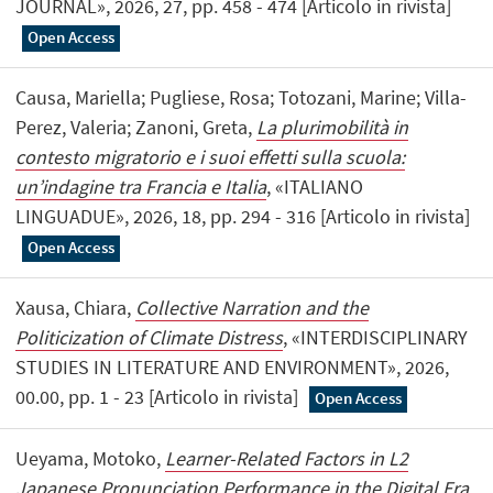
JOURNAL», 2026, 27, pp. 458 - 474 [Articolo in rivista]
Open Access
Causa, Mariella; Pugliese, Rosa; Totozani, Marine; Villa-
Perez, Valeria; Zanoni, Greta,
La plurimobilità in
contesto migratorio e i suoi effetti sulla scuola:
un’indagine tra Francia e Italia
, «ITALIANO
LINGUADUE», 2026, 18, pp. 294 - 316 [Articolo in rivista]
Open Access
Xausa, Chiara,
Collective Narration and the
Politicization of Climate Distress
, «INTERDISCIPLINARY
STUDIES IN LITERATURE AND ENVIRONMENT», 2026,
00.00, pp. 1 - 23 [Articolo in rivista]
Open Access
Ueyama, Motoko,
Learner-Related Factors in L2
Japanese Pronunciation Performance in the Digital Era
,